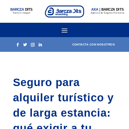
BARCZA
DITS
AXA
|
BARCZA DITS
Servicio integral
Agencia de Seguros Exclusiva
CONTACTA CON NOSOTROS
Seguro para
alquiler turístico y
de larga estancia:
qué exigir a tu