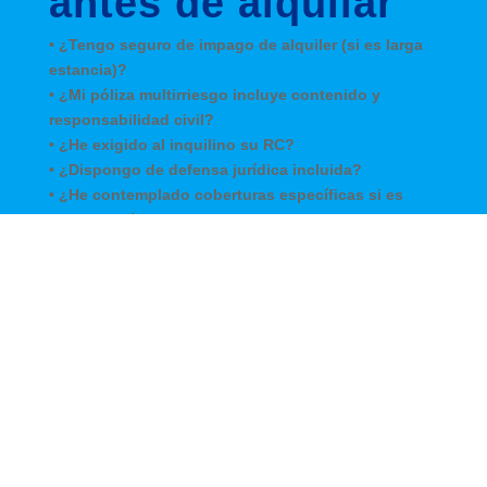
antes de alquilar
• ¿Tengo seguro de impago de alquiler (si es larga
estancia)?
• ¿Mi póliza multirriesgo incluye contenido y
responsabilidad civil?
• ¿He exigido al inquilino su RC?
• ¿Dispongo de defensa jurídica incluida?
• ¿He contemplado coberturas específicas si es
alquiler turístico?
• ¿Tengo un mediador de confianza que gestione
siniestros en mi idioma?
Tanto si eres un
propietario local
que alquila su
segunda residencia, como un
inversor extranjero
, la
clave está en
combinar contrato + seguro
. Así
evitarás sorpresas desagradables y garantizarás
que tu inversión sea realmente rentable.